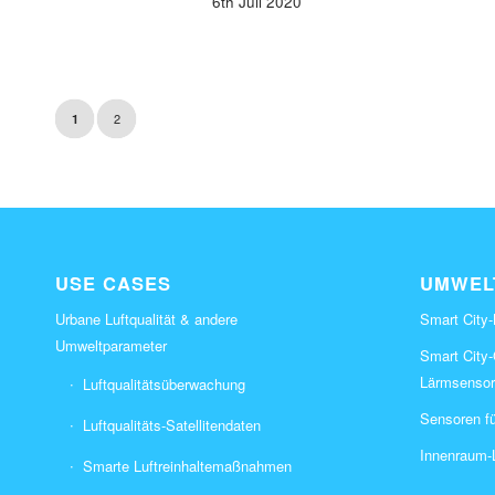
6th Juli 2020
2
1
USE CASES
UMWEL
Urbane Luftqualität & andere
Smart City-
Umweltparameter
Smart City
Lärmsensor
Luftqualitätsüberwachung
Sensoren fü
Luftqualitäts-Satellitendaten
Innenraum-L
Smarte Luftreinhaltemaßnahmen