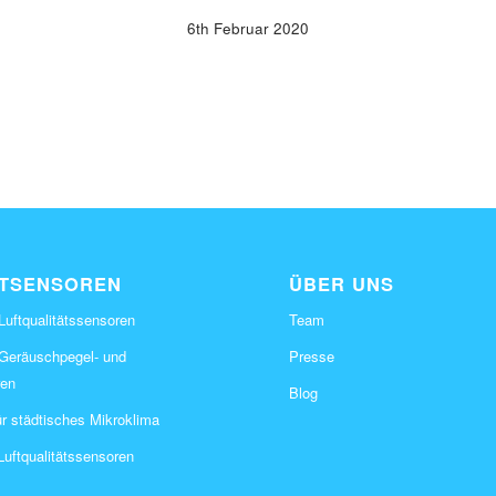
6th Februar 2020
TSENSOREN
ÜBER UNS
Luftqualitätssensoren
Team
-Geräuschpegel- und
Presse
en
Blog
r städtisches Mikroklima
uftqualitätssensoren