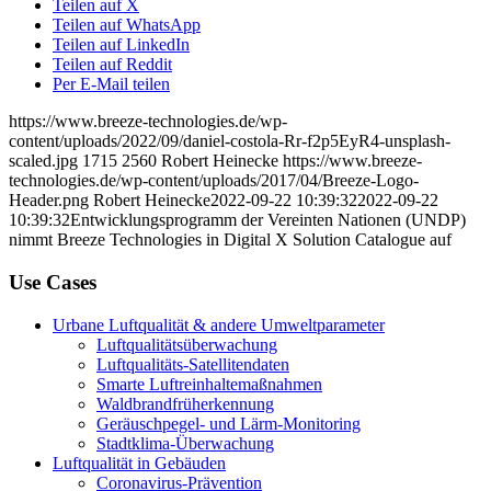
Teilen auf X
Teilen auf WhatsApp
Teilen auf LinkedIn
Teilen auf Reddit
Per E-Mail teilen
https://www.breeze-technologies.de/wp-
content/uploads/2022/09/daniel-costola-Rr-f2p5EyR4-unsplash-
scaled.jpg
1715
2560
Robert Heinecke
https://www.breeze-
technologies.de/wp-content/uploads/2017/04/Breeze-Logo-
Header.png
Robert Heinecke
2022-09-22 10:39:32
2022-09-22
10:39:32
Entwicklungsprogramm der Vereinten Nationen (UNDP)
nimmt Breeze Technologies in Digital X Solution Catalogue auf
Use Cases
Urbane Luftqualität & andere Umweltparameter
Luftqualitätsüberwachung
Luftqualitäts-Satellitendaten
Smarte Luftreinhaltemaßnahmen
Waldbrandfrüherkennung
Geräuschpegel- und Lärm-Monitoring
Stadtklima-Überwachung
Luftqualität in Gebäuden
Coronavirus-Prävention