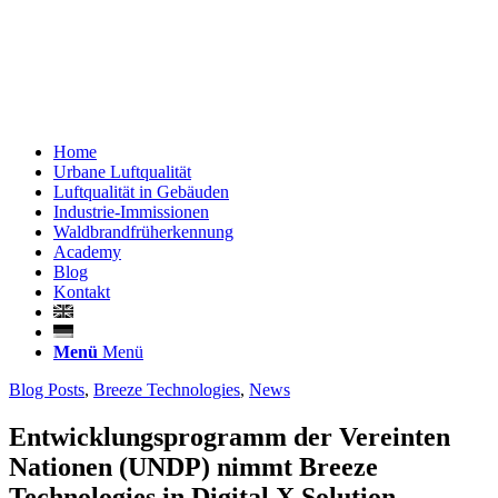
Home
Urbane Luftqualität
Luftqualität in Gebäuden
Industrie-Immissionen
Waldbrandfrüherkennung
Academy
Blog
Kontakt
Menü
Menü
Blog Posts
,
Breeze Technologies
,
News
Entwicklungsprogramm der Vereinten
Nationen (UNDP) nimmt Breeze
Technologies in Digital X Solution