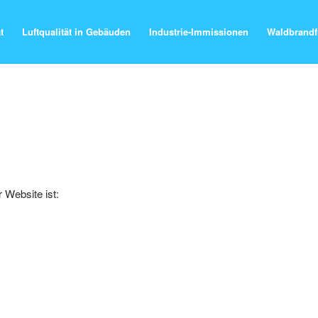
t
Luftqualität in Gebäuden
Industrie-Immissionen
Waldbrandf
r Website ist: