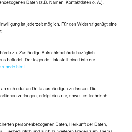
onenbezogenen Daten (z.B. Namen, Kontaktdaten o. Ä.).
inwilligung ist jederzeit möglich. Für den Widerruf genügt eine
t.
ehörde zu. Zuständige Aufsichtsbehörde bezüglich
befindet. Der folgende Link stellt eine Liste der
nks-node.html
.
n, an sich oder an Dritte aushändigen zu lassen. Die
tlichen verlangen, erfolgt dies nur, soweit es technisch
icherten personenbezogenen Daten, Herkunft der Daten,
ten. Diesbezüglich und auch zu weiteren Fragen zum Thema