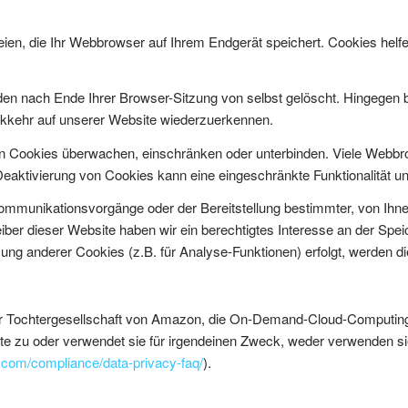
en, die Ihr Webbrowser auf Ihrem Endgerät speichert. Cookies helfen
en nach Ende Ihrer Browser-Sitzung von selbst gelöscht. Hingegen b
ückkehr auf unserer Website wiederzuerkennen.
Cookies überwachen, einschränken oder unterbinden. Viele Webbrow
aktivierung von Cookies kann eine eingeschränkte Funktionalität u
mmunikationsvorgänge oder der Bereitstellung bestimmter, von Ihne
reiber dieser Website haben wir ein berechtigtes Interesse an der Spe
zung anderer Cookies (z.B. für Analyse-Funktionen) erfolgt, werden d
 Tochtergesellschaft von Amazon, die On-Demand-Cloud-Computing-P
halte zu oder verwendet sie für irgendeinen Zweck, weder verwenden si
.com/compliance/data-privacy-faq/
).