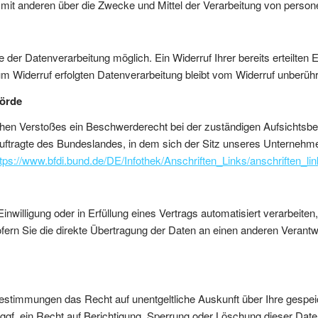
m mit anderen über die Zwecke und Mittel der Verarbeitung von pers
 der Datenverarbeitung möglich. Ein Widerruf Ihrer bereits erteilten E
um Widerruf erfolgten Datenverarbeitung bleibt vom Widerruf unberühr
hörde
lichen Verstoßes ein Beschwerderecht bei der zuständigen Aufsichtsb
ftragte des Bundeslandes, in dem sich der Sitz unseres Unternehmens 
ttps://www.bfdi.bund.de/DE/Infothek/Anschriften_Links/anschriften_li
inwilligung oder in Erfüllung eines Vertrags automatisiert verarbeite
fern Sie die direkte Übertragung der Daten an einen anderen Verantwor
Bestimmungen das Recht auf unentgeltliche Auskunft über Ihre gespe
gf. ein Recht auf Berichtigung, Sperrung oder Löschung dieser Da