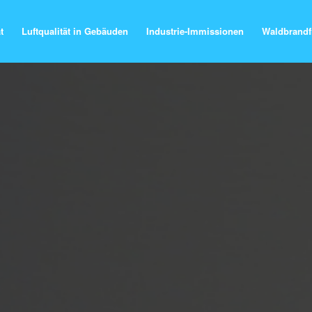
t
Luftqualität in Gebäuden
Industrie-Immissionen
Waldbrandf