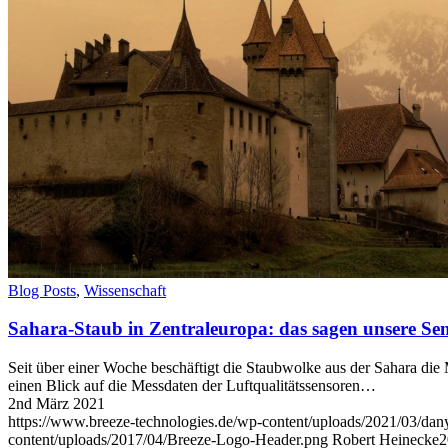
Blog
Blog Posts
,
Wissenschaft
Sahara-Staub in Zentraleuropa: das sagen unsere Sen
Seit über einer Woche beschäftigt die Staubwolke aus der Sahara di
einen Blick auf die Messdaten der Luftqualitätssensoren…
2nd März 2021
https://www.breeze-technologies.de/wp-content/uploads/2021/03/
content/uploads/2017/04/Breeze-Logo-Header.png
Robert Heinecke
2