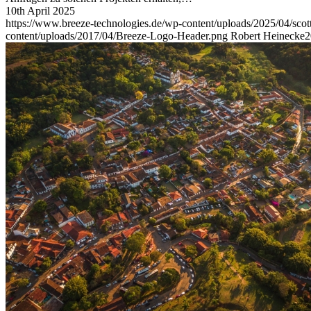
10th April 2025
https://www.breeze-technologies.de/wp-content/uploads/2025/04/s
content/uploads/2017/04/Breeze-Logo-Header.png
Robert Heinecke
2
Luftqualität in Gebäuden