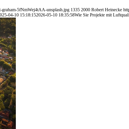
cott-graham-5fNmWej4tAA-unsplash.jpg
1335
2000
Robert Heinecke
ht
025-04-10 15:18:15
2026-05-10 18:35:58
Wie Sie Projekte mit Luftquali