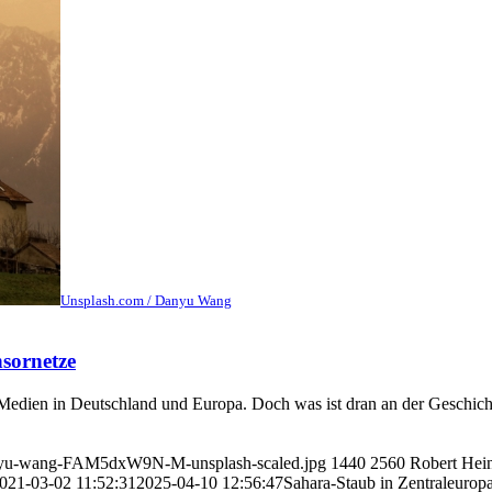
Unsplash.com / Danyu Wang
sornetze
e Medien in Deutschland und Europa. Doch was ist dran an der Geschi
danyu-wang-FAM5dxW9N-M-unsplash-scaled.jpg
1440
2560
Robert Hei
021-03-02 11:52:31
2025-04-10 12:56:47
Sahara-Staub in Zentraleuropa