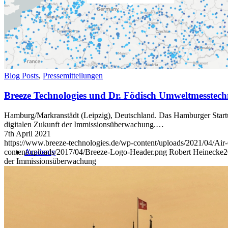
Blog Posts
,
Pressemitteilungen
Breeze Technologies und Dr. Födisch Umweltmesstech
Hamburg/Markranstädt (Leipzig), Deutschland. Das Hamburger Startu
digitalen Zukunft der Immissionsüberwachung.…
7th April 2021
https://www.breeze-technologies.de/wp-content/uploads/2021/04/Ai
content/uploads/2017/04/Breeze-Logo-Header.png
Robert Heinecke
2
Academy
der Immissionsüberwachung