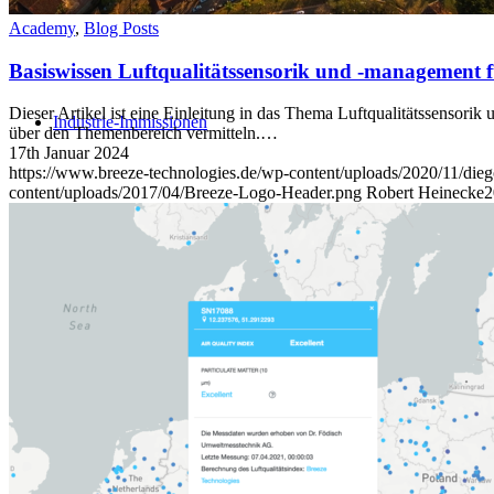
Academy
,
Blog Posts
Basiswissen Luftqualitätssensorik und -management f
Dieser Artikel ist eine Einleitung in das Thema Luftqualitätssensorik
Industrie-Immissionen
über den Themenbereich vermitteln.…
17th Januar 2024
https://www.breeze-technologies.de/wp-content/uploads/2020/11/die
content/uploads/2017/04/Breeze-Logo-Header.png
Robert Heinecke
2
Waldbrandfrüherkennung