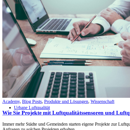
Home
Academy
,
Blog Posts
,
Produkte und Lösungen
,
Wissenschaft
Urbane Luftqualität
Wie Sie Projekte mit Luftqualitätssensoren und Luftqu
Immer mehr Städte und Gemeinden starten eigene Projekte zur Luftqu
Anfragen zu solchen Projekten erhalten,…