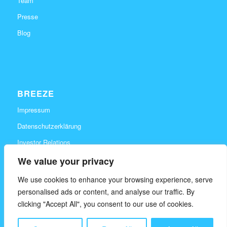
Team
Presse
Blog
BREEZE
Impressum
Datenschutzerklärung
Investor Relations
Karriere
We value your privacy
Kontakt
We use cookies to enhance your browsing experience, serve
personalised ads or content, and analyse our traffic. By
clicking "Accept All", you consent to our use of cookies.