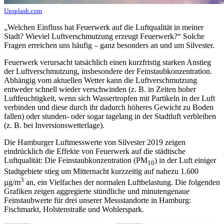
Unsplash.com
„Welchen Einfluss hat Feuerwerk auf die Luftqualität in meiner
Stadt? Wieviel Luftverschmutzung erzeugt Feuerwerk?“ Solche
Fragen erreichen uns häufig – ganz besonders an und um Silvester.
Feuerwerk verursacht tatsächlich einen kurzfristig starken Anstieg
der Luftverschmutzung, insbesondere der Feinstaubkonzentration.
Abhängig vom aktuellen Wetter kann die Luftverschmutzung
entweder schnell wieder verschwinden (z. B. in Zeiten hoher
Luftfeuchtigkeit, wenn sich Wassertropfen mit Partikeln in der Luft
verbinden und diese durch ihr dadurch höheres Gewicht zu Boden
fallen) oder stunden- oder sogar tagelang in der Stadtluft verbleiben
(z. B. bei Inversionswetterlage).
Die Hamburger Luftmesswerte von Silvester 2019 zeigen
eindrücklich die Effekte von Feuerwerk auf die städtische
Luftqualität: Die Feinstaubkonzentration (PM
) in der Luft einiger
10
Stadtgebiete stieg um Mitternacht kurzzeitig auf nahezu 1.600
3
µg/m
an, ein Vielfaches der normalen Luftbelastung. Die folgenden
Grafiken zeigen aggregierte stündliche und minutengenaue
Feinstaubwerte für drei unserer Messstandorte in Hamburg:
Fischmarkt, Holstenstraße und Wohlerspark.