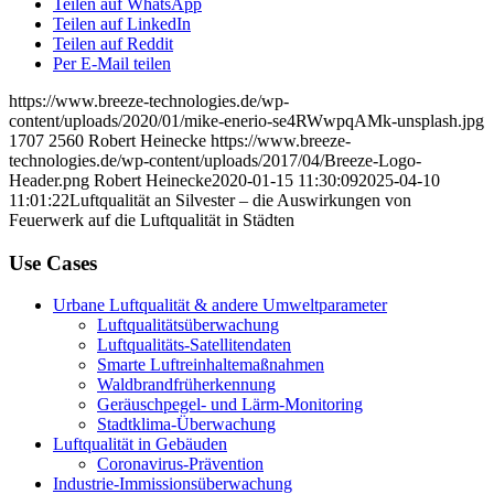
Teilen auf WhatsApp
Teilen auf LinkedIn
Teilen auf Reddit
Per E-Mail teilen
https://www.breeze-technologies.de/wp-
content/uploads/2020/01/mike-enerio-se4RWwpqAMk-unsplash.jpg
1707
2560
Robert Heinecke
https://www.breeze-
technologies.de/wp-content/uploads/2017/04/Breeze-Logo-
Header.png
Robert Heinecke
2020-01-15 11:30:09
2025-04-10
11:01:22
Luftqualität an Silvester – die Auswirkungen von
Feuerwerk auf die Luftqualität in Städten
Use Cases
Urbane Luftqualität & andere Umweltparameter
Luftqualitätsüberwachung
Luftqualitäts-Satellitendaten
Smarte Luftreinhaltemaßnahmen
Waldbrandfrüherkennung
Geräuschpegel- und Lärm-Monitoring
Stadtklima-Überwachung
Luftqualität in Gebäuden
Coronavirus-Prävention
Industrie-Immissionsüberwachung