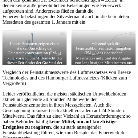
denen keine außergewöhnlichen Belastungen wie Feuerwerk
aufgetreten sind. Andererseits fließen damit die
Feuerwerksbelastungen der Silvesternacht auch in die berichteten
Messdaten des gesamten 1. Januars mit ein.
Unsere Sensoren zeigen einen
… während sich die
starken Ausschlag der
Feinstaubkonzentrationsangaben
Feinstaubkonzentration (PM
)
(PM
) des städtischen
10
10
kurz vor und um Mitternacht. Zu
Messnetzes aufgrund der Angabe
dieser Zeit findet der Großteil der
von langfristigen Mittelwerten nur
Feuerwerke statt…
langsam erhöhen.
Vergleich der Feinstaubmesswerte des Luftmessnetzes von Breeze
Technologies und des Hamburger Luftmessnetzes (Klicken zum
Vergrößern)
Leider veröffentlichen die meisten städtischen Umweltbehörden
aktuell nur gleitende 24-Stunden-Mittelwerte der
Feinstaubkonzentration in ihren Messgebieten. Auch die
Gesetzgebung fokussiert sich aktuell vor allem auf 24-Stunden-
Mittelwerte. Das führt zu einer Vielzahl an Herausforderungen; so
haben Behörden häufig
keine Mittel, um auf kurzfristige
Ereignisse zu reagieren
, die zu stark ansteigender
Feinstaubbelastung führen, wie zum Beispiel das Feuerwerk der