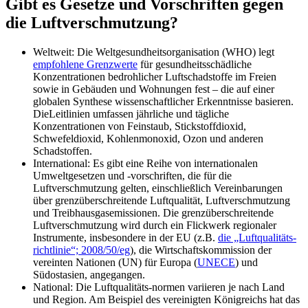
Gibt es Gesetze und Vorschriften gegen
die Luftverschmutzung?
Weltweit: Die Weltgesundheitsorganisation (WHO) legt
empfohlene Grenzwerte
für gesundheitsschädliche
Konzentrationen bedrohlicher Luftschadstoffe im Freien
sowie in Gebäuden und Wohnungen fest – die auf einer
globalen Synthese wissenschaftlicher Erkenntnisse basieren.
DieLeitlinien umfassen jährliche und tägliche
Konzentrationen von Feinstaub, Stickstoffdioxid,
Schwefeldioxid, Kohlenmonoxid, Ozon und anderen
Schadstoffen.
International: Es gibt eine Reihe von internationalen
Umweltgesetzen und -vorschriften, die für die
Luftverschmutzung gelten, einschließlich Vereinbarungen
über grenzüberschreitende Luftqualität, Luftverschmutzung
und Treibhausgasemissionen. Die grenzüberschreitende
Luftverschmutzung wird durch ein Flickwerk regionaler
Instrumente, insbesondere in der EU (z.B.
die „Luftqualitäts-
richtlinie“; 2008/50/eg
), die Wirtschaftskommission der
vereinten Nationen (UN) für Europa (
UNECE
) und
Südostasien, angegangen.
National: Die Luftqualitäts-normen variieren je nach Land
und Region. Am Beispiel des vereinigten Königreichs hat das