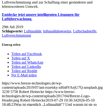
Luftverschmutzung und zur Schaffung einer gesünderen und
lebenswerteren Umwelt.
Entdecke jetzt unsere intelligenten Lösungen für
Luftüberwachung.
29th Juli 2019
Schlagworte:
Luftqualität
,
luftqualitätsgesetze
,
Luftschadstoffe
,
Luftverschmutzung
Eintrag teilen
Teilen auf Facebook
Teilen auf X
Teilen auf WhatsApp
Teilen auf LinkedIn
Teilen auf Reddit
Per E-Mail teilen
https://www.breeze-technologies.de/wp-
content/uploads/2019/07/ant-rozetsky-nHn8VAejU7Q-unsplash.jpg
3239
5758
Robert Heinecke
https://www.breeze-
technologies.de/wp-content/uploads/2017/04/Breeze-Logo-
Header.png
Robert Heinecke
2019-07-29 10:36:34
2026-05-10
18:48:23
Was ist eigentlich „Luftqualität“? Und warum ist sie so