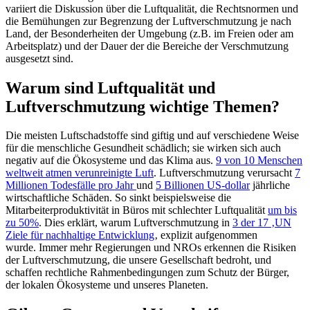
variiert die Diskussion über die Luftqualität, die Rechtsnormen und
die Bemühungen zur Begrenzung der Luftverschmutzung je nach
Land, der Besonderheiten der Umgebung (z.B. im Freien oder am
Arbeitsplatz) und der Dauer der die Bereiche der Verschmutzung
ausgesetzt sind.
Warum sind Luftqualität und
Luftverschmutzung wichtige Themen?
Die meisten Luftschadstoffe sind giftig und auf verschiedene Weise
für die menschliche Gesundheit schädlich; sie wirken sich auch
negativ auf die Ökosysteme und das Klima aus.
9 von 10 Menschen
weltweit atmen verunreinigte Luft
. Luftverschmutzung verursacht
7
Millionen Todesfälle pro Jahr
und
5 Billionen US-dollar
jährliche
wirtschaftliche Schäden. So sinkt beispielsweise die
Mitarbeiterproduktivität in Büros mit schlechter Luftqualität
um bis
zu 50%
. Dies erklärt, warum Luftverschmutzung in
3 der 17 ‚UN
Ziele für nachhaltige Entwicklung
‚ explizit aufgenommen
wurde. Immer mehr Regierungen und NROs erkennen die Risiken
der Luftverschmutzung, die unsere Gesellschaft bedroht, und
schaffen rechtliche Rahmenbedingungen zum Schutz der Bürger,
der lokalen Ökosysteme und unseres Planeten.