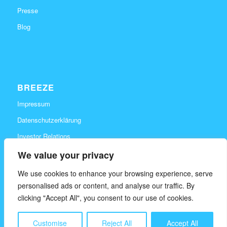
Presse
Blog
BREEZE
Impressum
Datenschutzerklärung
Investor Relations
Karriere
We value your privacy
Kontakt
We use cookies to enhance your browsing experience, serve
personalised ads or content, and analyse our traffic. By
clicking "Accept All", you consent to our use of cookies.
Customise
Reject All
Accept All