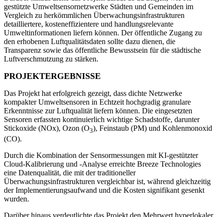
gestützte Umweltsensornetzwerke Städten und Gemeinden im
Vergleich zu herkömmlichen Überwachungsinfrastrukturen
detailliertere, kosteneffizientere und handlungsrelevante
Umweltinformationen liefern können. Der öffentliche Zugang zu
den erhobenen Luftqualitätsdaten sollte dazu dienen, die
Transparenz sowie das öffentliche Bewusstsein für die städtische
Luftverschmutzung zu stärken.
PROJEKTERGEBNISSE
Das Projekt hat erfolgreich gezeigt, dass dichte Netzwerke
kompakter Umweltsensoren in Echtzeit hochgradig granulare
Erkenntnisse zur Luftqualität liefern können. Die eingesetzten
Sensoren erfassten kontinuierlich wichtige Schadstoffe, darunter
Stickoxide (NOx), Ozon (O
), Feinstaub (PM) und Kohlenmonoxid
3
(CO).
Durch die Kombination der Sensormessungen mit KI-gestützter
Cloud-Kalibrierung und -Analyse erreichte Breeze Technologies
eine Datenqualität, die mit der traditioneller
Überwachungsinfrastrukturen vergleichbar ist, während gleichzeitig
der Implementierungsaufwand und die Kosten signifikant gesenkt
wurden.
Darüber hinaus verdeutlichte das Projekt den Mehrwert hyperlokaler